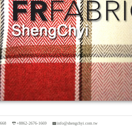
1668
+8862-2676-1669
info@shengchyi.com.tw