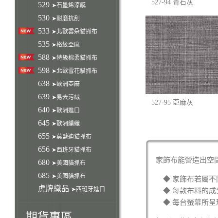
527-94 青石灰
529
➤石墨烯涼感
530
➤耐磨抗刮
533
➤北歐雲朵貓抓布
535
➤格紋亞麻
588
➤特級棉柔貓抓布
598
➤北歐雪花貓抓布
638
➤歐洲亞麻
639
➤易去污絨
527-95 亞麻灰
640
➤歐洲進口
645
➤歐洲編織
655
➤莫藍迪貓抓布
656
➤西班牙貓抓布
家飾布能營造出空
680
➤美國貓抓布
685
➤美國貓抓布
◆ 家飾布若屬
虎牌織品
➤西班牙進口
◆ 每款布料的
◆ 每台螢幕所
期貨專區