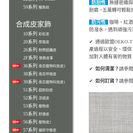
防刮性
無縫密織與
59系列
鱷魚紋
耐磨 >五萬轉可輕
防污性
咖啡、紅酒
合成皮家飾
防潑水，遇到頑強污
10系列
彩虹皮
20系列
✔ 通過歐盟OEKO-
厚面皮
產過程以安全、環保
26系列
耐燃超纖皮
加對人體有害的物質
2F系列
傢飾皮革
36系列
南亞寵物科技皮2
✔
如何清潔？
請參
38系列
南亞呼吸皮
✔
如何訂貨？
請參
39系列
南亞寵物科技皮1
51系列
超耐刮皮
52系列
涼感皮
53系列
寵物皮
55系列
舒適皮
56系列
寵物皮2
57系列
貓抓守衛皮