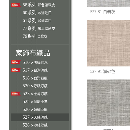
58系列
彩色柔軟皮
527-81 白岩灰
60系列
歐洲進口
61系列
歐洲進口
77系列
羅馬厚彩皮
79系列
Q軟皮
家飾布織品
516
➤防蟎冰冰
517
➤台灣涼感
527-91 漠砂色
518
➤台灣亞麻
520
➤呼吸涼感
523
➤柔絲涼感
525
➤耐磨小羊
526
➤超細亞麻
527
➤天絲涼感
528
➤冰絲涼感