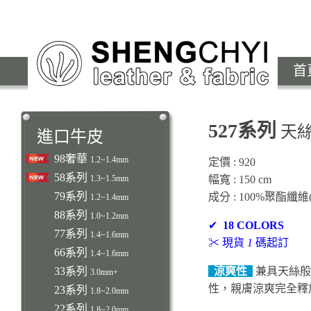
首
527系列
天
進口牛皮
98奢華
1.2~1.4mm
定價 : 920
58系列
1.3~1.5mm
幅寬 : 150 cm
79系列
成分 : 100%聚酯纖
1.2~1.4mm
88系列
1.0~1.2mm
✔
18 COLORS
77系列
1.4~1.6mm
✂ 現貨
1
碼起訂
66系列
1.4~1.6mm
33系列
涼爽性
兼具天絲般
3.0mm+
性，親膚涼爽完全釋
23系列
1.8~2.0mm
22系列
1.8~2.0mm