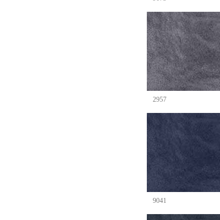
2957
9041