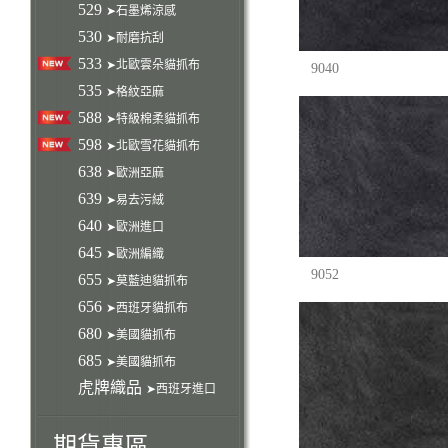
529
➤石墨烯涼感
530
➤耐磨抗刮
533
➤北歐雲朵貓抓布
9040
535
➤格紋亞麻
588
➤特級棉柔貓抓布
598
➤北歐雪花貓抓布
638
➤歐洲亞麻
639
➤易去污絨
640
➤歐洲進口
645
➤歐洲編織
9052
655
➤莫藍迪貓抓布
656
➤西班牙貓抓布
680
➤美國貓抓布
685
➤美國貓抓布
虎牌織品
➤西班牙進口
期貨專區