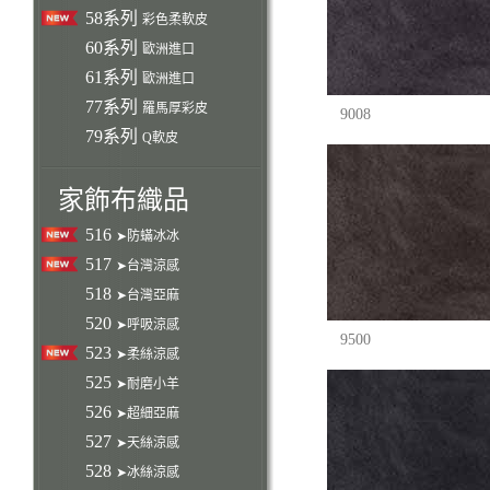
58系列
彩色柔軟皮
60系列
歐洲進口
61系列
歐洲進口
77系列
羅馬厚彩皮
9008
79系列
Q軟皮
家飾布織品
516
➤防蟎冰冰
517
➤台灣涼感
518
➤台灣亞麻
520
➤呼吸涼感
9500
523
➤柔絲涼感
525
➤耐磨小羊
526
➤超細亞麻
527
➤天絲涼感
528
➤冰絲涼感