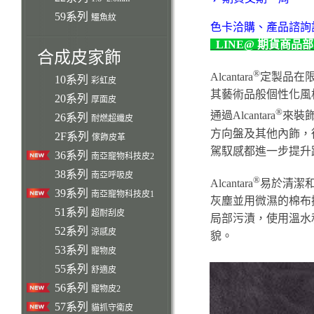
59系列
鱷魚紋
色卡洽購、產品諮詢
LINE@ 期貨商品
合成皮家飾
®
Alcantara
定製品在
10系列
彩虹皮
其藝術品般個性化風
20系列
厚面皮
®
通過Alcantara
來裝
26系列
耐燃超纖皮
方向盤及其他內飾，
2F系列
傢飾皮革
駕馭感都進一步提升
36系列
南亞寵物科技皮2
38系列
南亞呼吸皮
®
Alcantara
易於清潔
39系列
南亞寵物科技皮1
灰塵並用微濕的棉布
51系列
超耐刮皮
局部污漬，使用溫水
52系列
涼感皮
貌。
53系列
寵物皮
55系列
舒適皮
56系列
寵物皮2
57系列
貓抓守衛皮