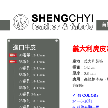
首
進口牛皮
義大利麂皮
98奢華
1.2~1.4mm
產地
：義大利製造
58系列
1.3~1.5mm
幅寬
：142 cm
79系列
1.2~1.4mm
厚度
：0.8 mm
88系列
1.0~1.2mm
應用
：高規格產品，
77系列
1.4~1.6mm
方向盤
66系列
1.4~1.6mm
33系列
3.0mm+
✔
48 COLORS
23系列
1.8~2.0mm
✂ 一米起訂
22系列
✈ 期貨交期一周
1.8~2.0mm